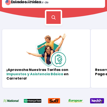
Estados Unidos
Licencia de Conducir de
Reserv
¡Aprovecha Nuestras Tarifas con
Paga 
Impuestos y Asistencia Básica
en
Carretera!