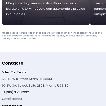
Más provecho, menos costos. Alquila un auto
¡Desafí
barato en USA y muévete con autonomía y precios
camione
inigualables.
autopis
*These prices are subject to change and will vary depending on the season of the year, the
size of the vehicle, the rental days, the car rental agency, the coverage you purchase,
among other optional services.
Contacto
Miles Car Rental
5504 SW 8 Street, Miami, FL 33134
90 SW 3rd Street, Suite 2803, Miami, FL 33130
+1 (310) 356-6932
Contáctanos