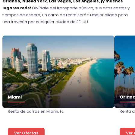
Orlando, Nueva York, Las Vegas, Los Ángeles, ¡y muchos
lugares más!
Olvídate del transporte público, sus altos costos y
tiempos de espera, un carro de renta será tu mejor aliado para
una travesía por cualquier ciudad de EE. UU.
Miami
Orlan
Renta de carros en Miami, FL
Renta d
Ver Ofertas
Ver 