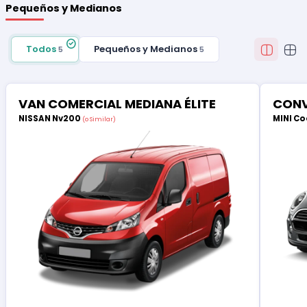
Pequeños y Medianos
Todos
Pequeños y Medianos
5
5
VAN COMERCIAL MEDIANA ÉLITE
CONV
NISSAN Nv200
MINI Co
(o Similar)