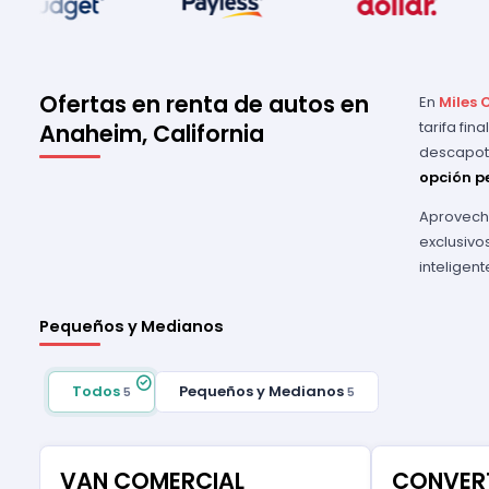
Ofertas en renta de autos en
En
Miles 
tarifa fi
Anaheim, California
descapota
opción pe
Aprovech
exclusivo
inteligen
Pequeños y Medianos
Todos
Pequeños y Medianos
5
5
VAN COMERCIAL
CONVERT