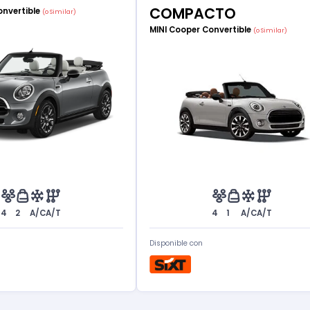
COMPACTO
onvertible
(o Similar)
MINI Cooper Convertible
(o Similar)
4
2
A/C
A/T
4
1
A/C
A/T
Disponible con