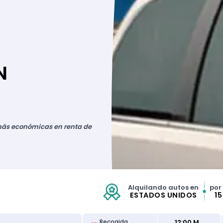
N
s más económicas en renta de
Alquilando autos en
por
ESTADOS UNIDOS
1
12:00 M
Recogida