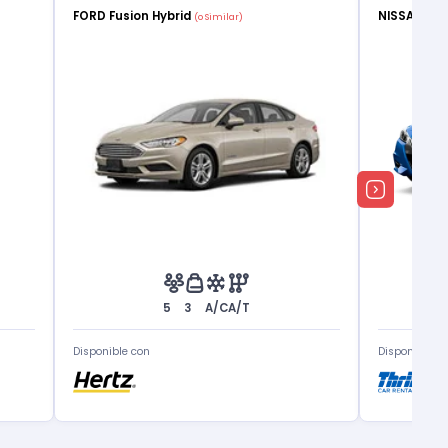
FORD Fusion Hybrid
NISSAN Ve
(o Similar)
5
3
A/C
A/T
Disponible con
Disponible c