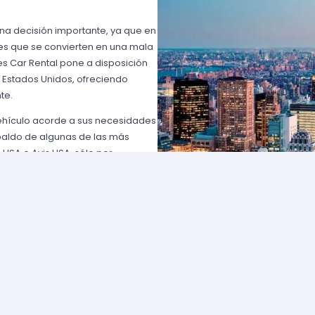
una decisión importante, ya que en
es que se convierten en una mala
s Car Rental pone a disposición
n Estados Unidos, ofreciendo
te.
vehículo acorde a sus necesidades
paldo de algunas de las más
 USA o Avis USA, sólo por
entes norteamericanos porque
y favorables; los requisitos para
lemente comuníquese con uno de
d solicite para elegir un auto y
entan con flotas de vehículos muy
ía que cumpla con sus