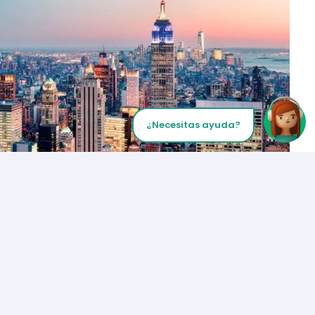
¿Necesitas ayuda?
Inicia tu Llamada
Los Angeles
+1 (310) 356-6932