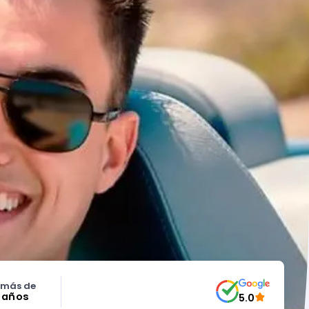
 más de
5 años
5.0