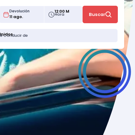
12:00 M
Devolución
Hora
Buscar
Unidos
de Conducir de