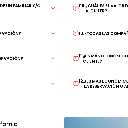
 DE UN FAMILIAR Y/O
09
.
¿CUÁL ES EL VALOR 
ALQUILER?
ERVACIÓN?
10
.
¿TODAS LAS COMPAÑÍ
11
.
¿ES MÁS ECONÓMICO 
SERVACIÓN?
CLIENTE?
12
.
¿ES MÁS ECONÓMICO
LA RESERVACIÓN O AL
fornia