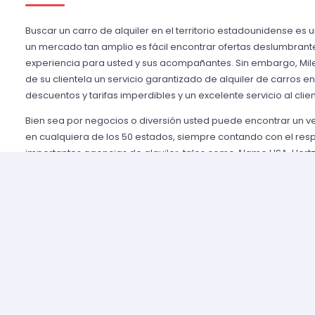
Buscar un carro de alquiler en el territorio estadounidense es 
un mercado tan amplio es fácil encontrar ofertas deslumbrant
experiencia para usted y sus acompañantes. Sin embargo, Mile
de su clientela un servicio garantizado de alquiler de carros e
descuentos y tarifas imperdibles y un excelente servicio al clien
Bien sea por negocios o diversión usted puede encontrar un 
en cualquiera de los 50 estados, siempre contando con el res
importantes agencias de alquiler, tales como Alamo USA, Hertz
mencionar algunas. Gozamos de prestigio entre nuestros cli
aseguramos una grata experiencia y condiciones de servicio mu
rentar son pocos y el proceso es sencillo y ágil.
Alquilar un auto en Estados Unidos nunca fue tan fácil, simp
nuestros agentes y le brindaremos toda la información que uste
tomar la mejor tarifa disponible. Nuestras agencias aliadas cu
completas y variadas para que usted pueda elegir la categor
necesidades de capacidad, estilo y presupuesto.