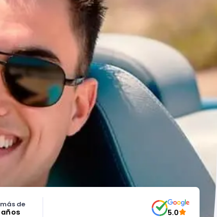
 más de
5 años
5.0