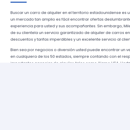
Buscar un carro de alquiler en el territorio estadounidense es 
un mercado tan amplio es fácil encontrar ofertas deslumbrant
experiencia para usted y sus acompañantes. Sin embargo, Mile
de su clientela un servicio garantizado de alquiler de carros e
descuentos y tarifas imperdibles y un excelente servicio al clien
Bien sea por negocios o diversión usted puede encontrar un 
en cualquiera de los 50 estados, siempre contando con el res
importantes agencias de alquiler, tales como Alamo USA, Hertz
mencionar algunas. Gozamos de prestigio entre nuestros cli
aseguramos una grata experiencia y condiciones de servicio mu
rentar son pocos y el proceso es sencillo y ágil.
Alquilar un auto en Estados Unidos nunca fue tan fácil, simp
nuestros agentes y le brindaremos toda la información que uste
tomar la mejor tarifa disponible. Nuestras agencias aliadas cu
completas y variadas para que usted pueda elegir la categor
necesidades de capacidad, estilo y presupuesto.