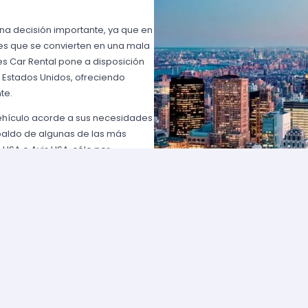
una decisión importante, ya que en
es que se convierten en una mala
s Car Rental pone a disposición
n Estados Unidos, ofreciendo
te.
vehículo acorde a sus necesidades
paldo de algunas de las más
 USA o Avis USA, sólo por
entes norteamericanos porque
y favorables; los requisitos para
lemente comuníquese con uno de
d solicite para elegir un auto y
entan con flotas de vehículos muy
ía que cumpla con sus