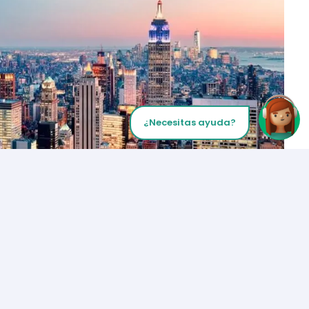
¿Necesitas ayuda?
Inicia tu Llamada
Los Angeles
+1 (310) 356-6932