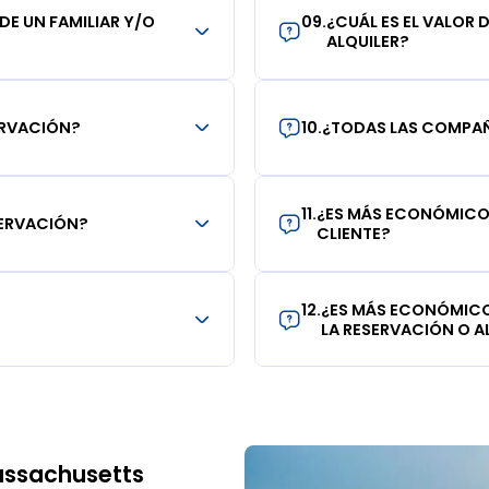
 DE UN FAMILIAR Y/O
09
.
¿CUÁL ES EL VALOR 
ALQUILER?
ERVACIÓN?
10
.
¿TODAS LAS COMPAÑÍ
11
.
¿ES MÁS ECONÓMICO 
SERVACIÓN?
CLIENTE?
12
.
¿ES MÁS ECONÓMICO
LA RESERVACIÓN O AL
assachusetts