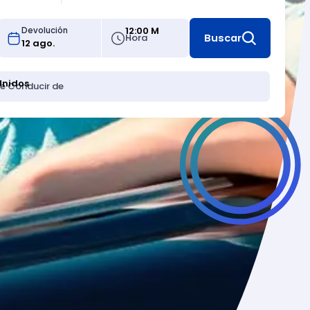
12:00 M
Devolución
Hora
Buscar
Unidos
de Conducir de