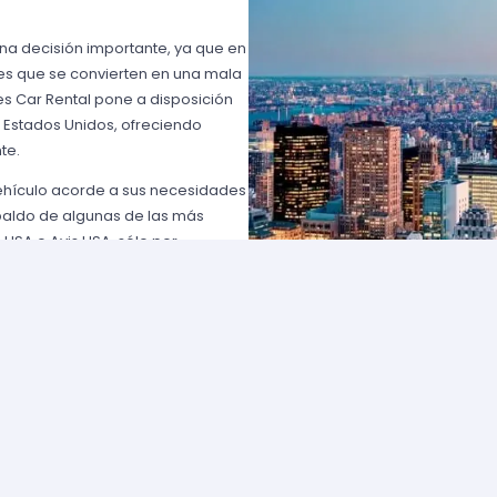
una decisión importante, ya que en
es que se convierten en una mala
s Car Rental pone a disposición
n Estados Unidos, ofreciendo
te.
vehículo acorde a sus necesidades
paldo de algunas de las más
 USA o Avis USA, sólo por
entes norteamericanos porque
y favorables; los requisitos para
lemente comuníquese con uno de
d solicite para elegir un auto y
entan con flotas de vehículos muy
ía que cumpla con sus