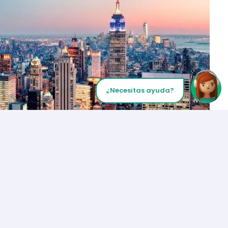
¿Necesitas ayuda?
Inicia tu Llamada
Los Angeles
+1 (310) 356-6932