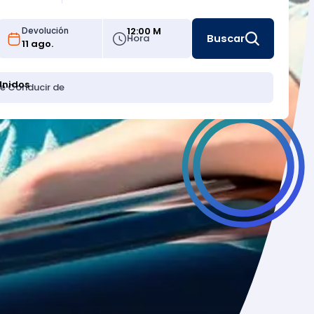
12:00 M
Devolución
Hora
Buscar
Unidos
de Conducir de