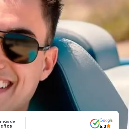
 más de
5 años
5.0