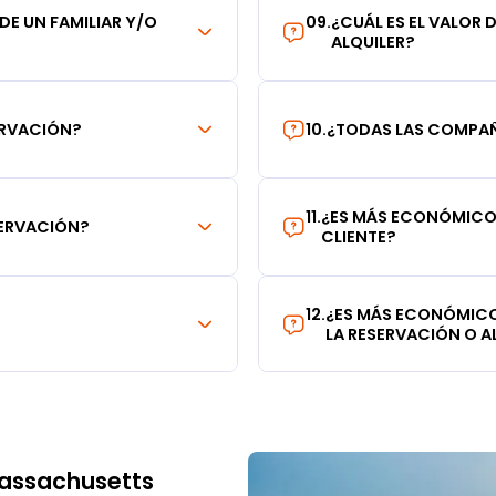
 DE UN FAMILIAR Y/O
09
.
¿CUÁL ES EL VALOR 
ALQUILER?
ERVACIÓN?
10
.
¿TODAS LAS COMPAÑÍ
11
.
¿ES MÁS ECONÓMICO 
SERVACIÓN?
CLIENTE?
12
.
¿ES MÁS ECONÓMICO
LA RESERVACIÓN O AL
Massachusetts