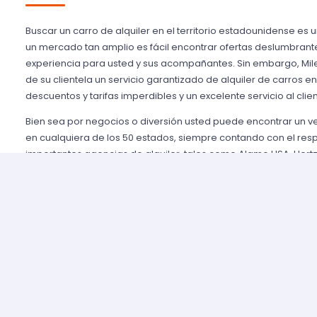
Buscar un carro de alquiler en el territorio estadounidense es 
un mercado tan amplio es fácil encontrar ofertas deslumbrant
experiencia para usted y sus acompañantes. Sin embargo, Mile
de su clientela un servicio garantizado de alquiler de carros e
descuentos y tarifas imperdibles y un excelente servicio al clien
Bien sea por negocios o diversión usted puede encontrar un 
en cualquiera de los 50 estados, siempre contando con el res
importantes agencias de alquiler, tales como Alamo USA, Hertz
mencionar algunas. Gozamos de prestigio entre nuestros cli
aseguramos una grata experiencia y condiciones de servicio mu
rentar son pocos y el proceso es sencillo y ágil.
Alquilar un auto en Estados Unidos nunca fue tan fácil, simp
nuestros agentes y le brindaremos toda la información que uste
tomar la mejor tarifa disponible. Nuestras agencias aliadas cu
completas y variadas para que usted pueda elegir la categor
necesidades de capacidad, estilo y presupuesto.