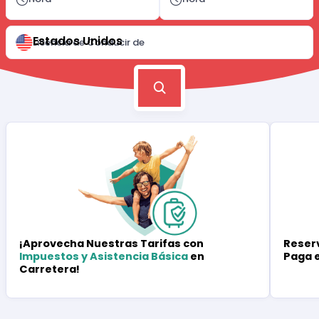
Estados Unidos
Licencia de Conducir de
Reserv
¡Aprovecha Nuestras Tarifas con
Paga 
Impuestos y Asistencia Básica
en
Carretera!