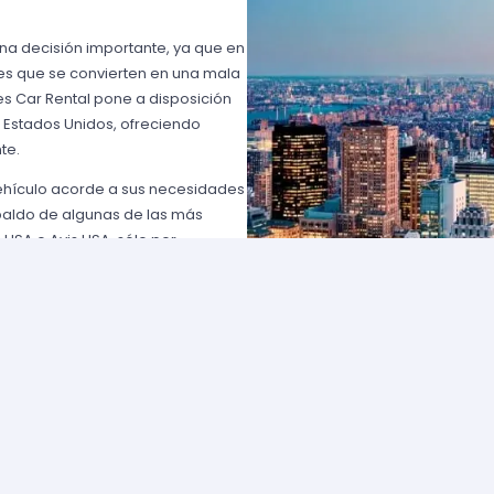
una decisión importante, ya que en
es que se convierten en una mala
s Car Rental pone a disposición
n Estados Unidos, ofreciendo
te.
vehículo acorde a sus necesidades
paldo de algunas de las más
 USA o Avis USA, sólo por
entes norteamericanos porque
y favorables; los requisitos para
lemente comuníquese con uno de
d solicite para elegir un auto y
entan con flotas de vehículos muy
ía que cumpla con sus