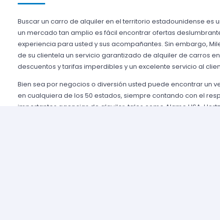
Buscar un carro de alquiler en el territorio estadounidense es 
un mercado tan amplio es fácil encontrar ofertas deslumbrant
experiencia para usted y sus acompañantes. Sin embargo, Mile
de su clientela un servicio garantizado de alquiler de carros e
descuentos y tarifas imperdibles y un excelente servicio al clien
Bien sea por negocios o diversión usted puede encontrar un 
en cualquiera de los 50 estados, siempre contando con el res
importantes agencias de alquiler, tales como Alamo USA, Hertz
mencionar algunas. Gozamos de prestigio entre nuestros cli
aseguramos una grata experiencia y condiciones de servicio mu
rentar son pocos y el proceso es sencillo y ágil.
Alquilar un auto en Estados Unidos nunca fue tan fácil, simp
nuestros agentes y le brindaremos toda la información que uste
tomar la mejor tarifa disponible. Nuestras agencias aliadas cu
completas y variadas para que usted pueda elegir la categor
necesidades de capacidad, estilo y presupuesto.