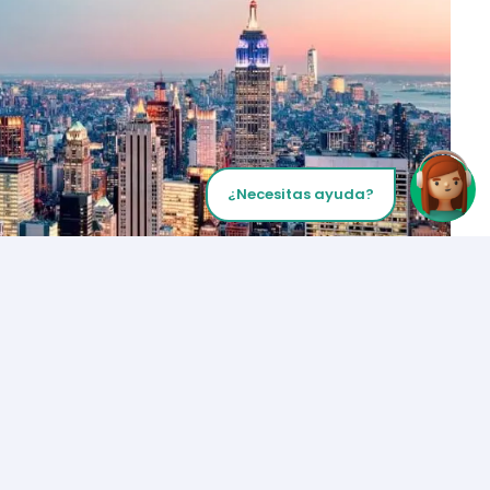
¿Necesitas ayuda?
Inicia tu Llamada
Los Angeles
+1 (310) 356-6932