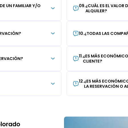
 DE UN FAMILIAR Y/O
09
.
¿CUÁL ES EL VALOR 
ALQUILER?
ERVACIÓN?
10
.
¿TODAS LAS COMPAÑÍ
11
.
¿ES MÁS ECONÓMICO 
SERVACIÓN?
CLIENTE?
12
.
¿ES MÁS ECONÓMICO
LA RESERVACIÓN O AL
olorado