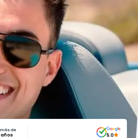
 más de
5 años
5.0