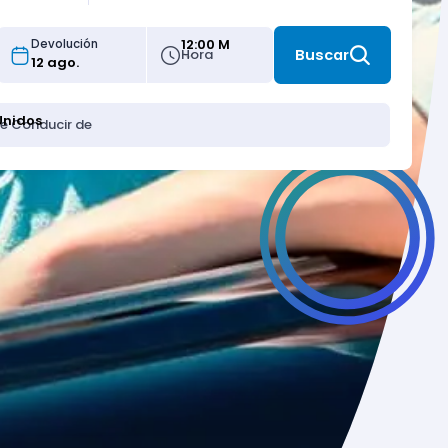
12:00 M
Devolución
Hora
Buscar
Unidos
de Conducir de