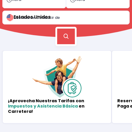
Estados Unidos
Licencia de Conducir de
Reserv
¡Aprovecha Nuestras Tarifas con
Paga 
Impuestos y Asistencia Básica
en
Carretera!