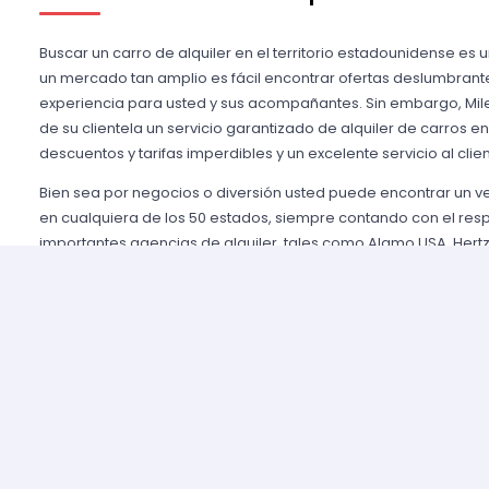
Buscar un carro de alquiler en el territorio estadounidense es 
un mercado tan amplio es fácil encontrar ofertas deslumbrant
experiencia para usted y sus acompañantes. Sin embargo, Mile
de su clientela un servicio garantizado de alquiler de carros e
descuentos y tarifas imperdibles y un excelente servicio al clien
Bien sea por negocios o diversión usted puede encontrar un 
en cualquiera de los 50 estados, siempre contando con el res
importantes agencias de alquiler, tales como Alamo USA, Hertz
mencionar algunas. Gozamos de prestigio entre nuestros cli
aseguramos una grata experiencia y condiciones de servicio mu
rentar son pocos y el proceso es sencillo y ágil.
Alquilar un auto en Estados Unidos nunca fue tan fácil, simp
nuestros agentes y le brindaremos toda la información que uste
tomar la mejor tarifa disponible. Nuestras agencias aliadas cu
completas y variadas para que usted pueda elegir la categor
necesidades de capacidad, estilo y presupuesto.