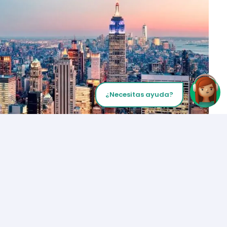
¿Necesitas ayuda?
Inicia tu Llamada
Los Angeles
+1 (310) 356-6932