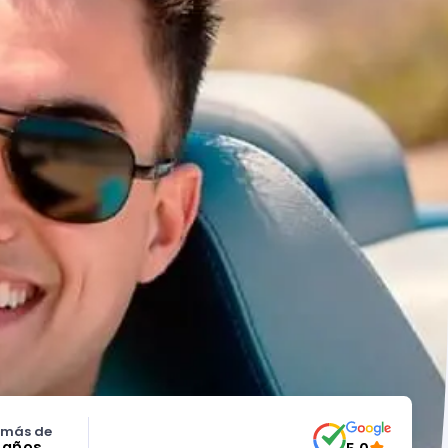
 más de
5 años