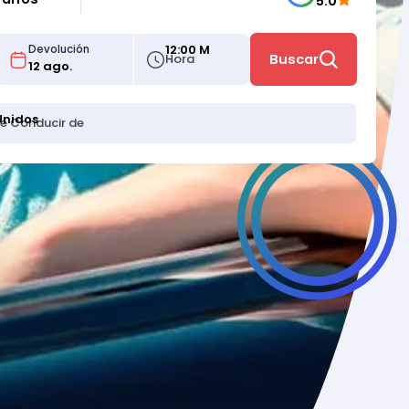
5.0
12:00 M
Devolución
Hora
Buscar
Unidos
de Conducir de