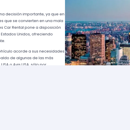
una decisión importante, ya que en
es que se convierten en una mala
s Car Rental pone a disposición
n Estados Unidos, ofreciendo
te.
vehículo acorde a sus necesidades
paldo de algunas de las más
 USA o Avis USA, sólo por
entes norteamericanos porque
y favorables; los requisitos para
lemente comuníquese con uno de
d solicite para elegir un auto y
entan con flotas de vehículos muy
ía que cumpla con sus