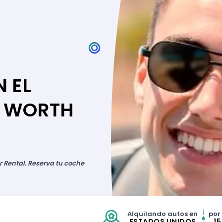
N EL
T WORTH
r Rental. Reserva tu coche
Alquilando autos en
por
ESTADOS UNIDOS
1