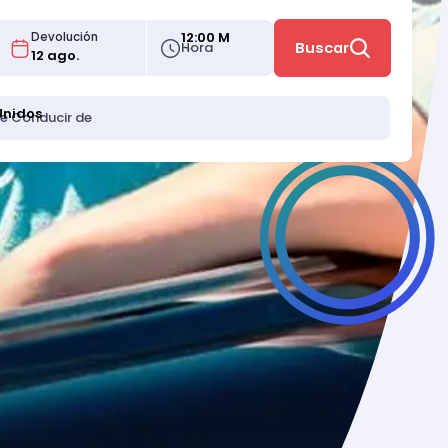
12:00 M
Devolución
Hora
Buscar
Unidos
de Conducir de