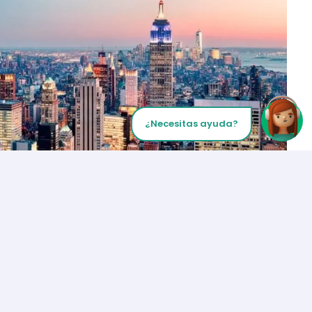
¿Necesitas ayuda?
Inicia tu Llamada
Los Angeles
+1 (310) 356-6932