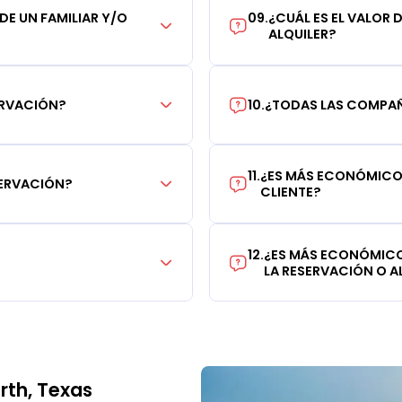
 DE UN FAMILIAR Y/O
09
.
¿CUÁL ES EL VALOR 
ALQUILER?
ERVACIÓN?
10
.
¿TODAS LAS COMPAÑÍ
11
.
¿ES MÁS ECONÓMICO 
SERVACIÓN?
CLIENTE?
12
.
¿ES MÁS ECONÓMICO
LA RESERVACIÓN O AL
rth, Texas