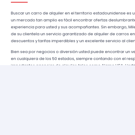
Buscar un carro de alquiler en el territorio estadounidense es 
un mercado tan amplio es fácil encontrar ofertas deslumbrant
experiencia para usted y sus acompañantes. Sin embargo, Mile
de su clientela un servicio garantizado de alquiler de carros e
descuentos y tarifas imperdibles y un excelente servicio al clien
Bien sea por negocios o diversión usted puede encontrar un 
en cualquiera de los 50 estados, siempre contando con el res
importantes agencias de alquiler, tales como Alamo USA, Hertz
mencionar algunas. Gozamos de prestigio entre nuestros cli
aseguramos una grata experiencia y condiciones de servicio mu
rentar son pocos y el proceso es sencillo y ágil.
Alquilar un auto en Estados Unidos nunca fue tan fácil, simp
nuestros agentes y le brindaremos toda la información que uste
tomar la mejor tarifa disponible. Nuestras agencias aliadas cu
completas y variadas para que usted pueda elegir la categor
necesidades de capacidad, estilo y presupuesto.