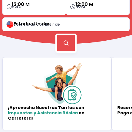
12:00 M
12:00 M
Hora
Hora
Estados Unidos
Licencia de Conducir de
Reserv
¡Aprovecha Nuestras Tarifas con
Paga 
Impuestos y Asistencia Básica
en
Carretera!