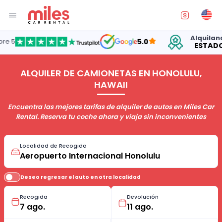
Alquilando au
5.0
ESTADOS UN
ALQUILER DE CAMIONETAS EN HONOLULU,
HAWAII
Encuentra las mejores tarifas de alquiler de autos en Miles Car
Rental. Reserva tu coche ahora y viaja sin inconvenientes
Localidad de Recogida
Deseo regresar el auto en otra localidad
Recogida
Devolución