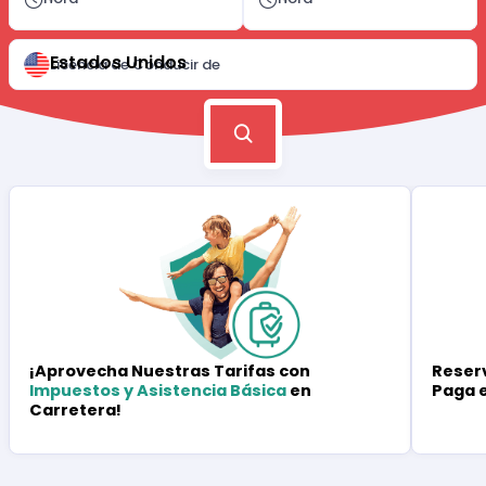
Estados Unidos
Licencia de Conducir de
Reserv
¡Aprovecha Nuestras Tarifas con
Paga 
Impuestos y Asistencia Básica
en
Carretera!