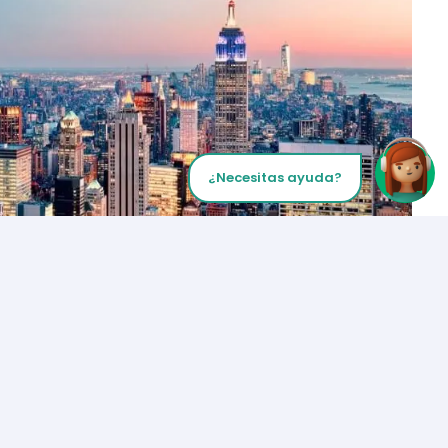
¿Necesitas ayuda?
Inicia tu Llamada
Los Angeles
+1 (310) 356-6932