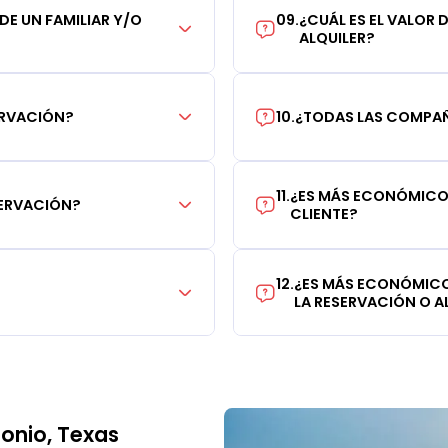
 DE UN FAMILIAR Y/O
09
.
¿CUÁL ES EL VALOR 
ALQUILER?
ERVACIÓN?
10
.
¿TODAS LAS COMPAÑÍ
11
.
¿ES MÁS ECONÓMICO 
SERVACIÓN?
CLIENTE?
12
.
¿ES MÁS ECONÓMICO
LA RESERVACIÓN O AL
onio, Texas