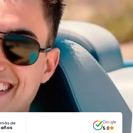
 más de
5 años
5.0