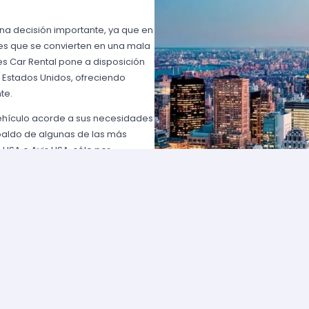
una decisión importante, ya que en
es que se convierten en una mala
s Car Rental pone a disposición
n Estados Unidos, ofreciendo
te.
vehículo acorde a sus necesidades
paldo de algunas de las más
 USA o Avis USA, sólo por
entes norteamericanos porque
y favorables; los requisitos para
lemente comuníquese con uno de
d solicite para elegir un auto y
entan con flotas de vehículos muy
ía que cumpla con sus