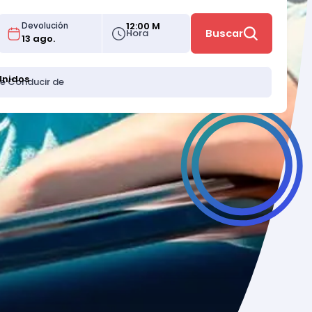
12:00 M
Devolución
Hora
Buscar
Unidos
de Conducir de