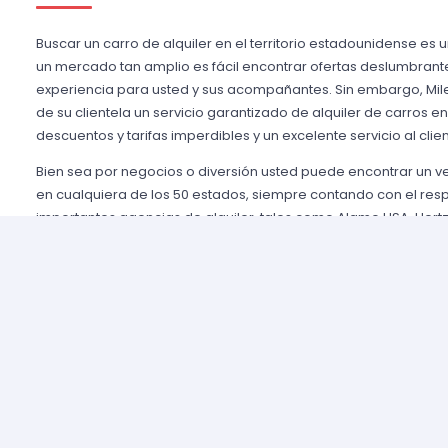
Buscar un carro de alquiler en el territorio estadounidense es 
un mercado tan amplio es fácil encontrar ofertas deslumbrant
experiencia para usted y sus acompañantes. Sin embargo, Mile
de su clientela un servicio garantizado de alquiler de carros e
descuentos y tarifas imperdibles y un excelente servicio al clien
Bien sea por negocios o diversión usted puede encontrar un 
en cualquiera de los 50 estados, siempre contando con el res
importantes agencias de alquiler, tales como Alamo USA, Hertz
mencionar algunas. Gozamos de prestigio entre nuestros cli
aseguramos una grata experiencia y condiciones de servicio mu
rentar son pocos y el proceso es sencillo y ágil.
Alquilar un auto en Estados Unidos nunca fue tan fácil, simp
nuestros agentes y le brindaremos toda la información que uste
tomar la mejor tarifa disponible. Nuestras agencias aliadas cu
completas y variadas para que usted pueda elegir la categor
necesidades de capacidad, estilo y presupuesto.