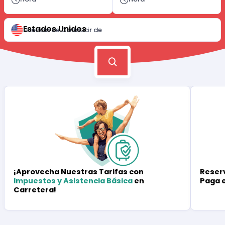
Estados Unidos
Licencia de Conducir de
Reserv
¡Aprovecha Nuestras Tarifas con
Paga 
Impuestos y Asistencia Básica
en
Carretera!