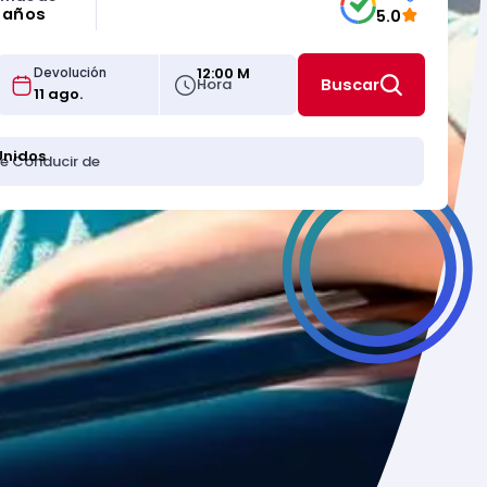
5 años
5.0
12:00 M
Devolución
Hora
Buscar
Unidos
de Conducir de