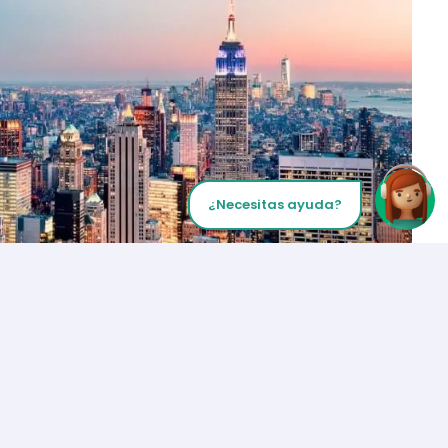
¿Necesitas ayuda?
Inicia tu Llamada
Los Angeles
+1 (310) 356-6932