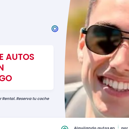
DE AUTOS
N
RGO
r Rental. Reserva tu coche
Alquilando autos en
por