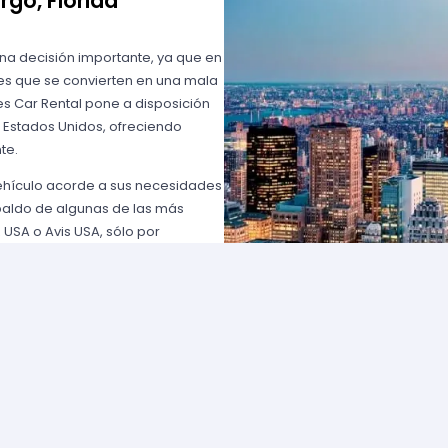
rgo, Florida
una decisión importante, ya que en
es que se convierten en una mala
s Car Rental pone a disposición
n Estados Unidos, ofreciendo
te.
vehículo acorde a sus necesidades
paldo de algunas de las más
 USA o Avis USA, sólo por
entes norteamericanos porque
y favorables; los requisitos para
lemente comuníquese con uno de
d solicite para elegir un auto y
entan con flotas de vehículos muy
ía que cumpla con sus