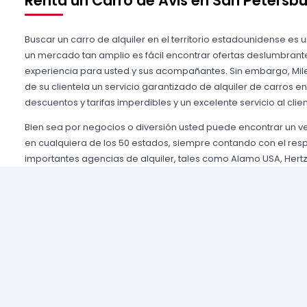
Renta un Carro de Avis en San Petersbu
Buscar un carro de alquiler en el territorio estadounidense es 
un mercado tan amplio es fácil encontrar ofertas deslumbrant
experiencia para usted y sus acompañantes. Sin embargo, Mile
de su clientela un servicio garantizado de alquiler de carros e
descuentos y tarifas imperdibles y un excelente servicio al clien
Bien sea por negocios o diversión usted puede encontrar un 
en cualquiera de los 50 estados, siempre contando con el res
importantes agencias de alquiler, tales como Alamo USA, Hertz
mencionar algunas. Gozamos de prestigio entre nuestros cli
aseguramos una grata experiencia y condiciones de servicio mu
rentar son pocos y el proceso es sencillo y ágil.
Alquilar un auto en Estados Unidos nunca fue tan fácil, simp
nuestros agentes y le brindaremos toda la información que uste
tomar la mejor tarifa disponible. Nuestras agencias aliadas cu
completas y variadas para que usted pueda elegir la categor
necesidades de capacidad, estilo y presupuesto.