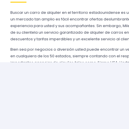
Buscar un carro de alquiler en el territorio estadounidense es 
un mercado tan amplio es fácil encontrar ofertas deslumbrant
experiencia para usted y sus acompañantes. Sin embargo, Mile
de su clientela un servicio garantizado de alquiler de carros e
descuentos y tarifas imperdibles y un excelente servicio al clien
Bien sea por negocios o diversión usted puede encontrar un 
en cualquiera de los 50 estados, siempre contando con el res
importantes agencias de alquiler, tales como Alamo USA, Hertz
mencionar algunas. Gozamos de prestigio entre nuestros cli
aseguramos una grata experiencia y condiciones de servicio mu
rentar son pocos y el proceso es sencillo y ágil.
Alquilar un auto en Estados Unidos nunca fue tan fácil, simp
nuestros agentes y le brindaremos toda la información que uste
tomar la mejor tarifa disponible. Nuestras agencias aliadas cu
completas y variadas para que usted pueda elegir la categor
necesidades de capacidad, estilo y presupuesto.