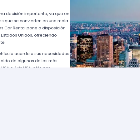
una decisión importante, ya que en
es que se convierten en una mala
s Car Rental pone a disposición
n Estados Unidos, ofreciendo
te.
vehículo acorde a sus necesidades
paldo de algunas de las más
 USA o Avis USA, sólo por
entes norteamericanos porque
y favorables; los requisitos para
lemente comuníquese con uno de
d solicite para elegir un auto y
entan con flotas de vehículos muy
ía que cumpla con sus