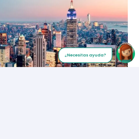
¿Necesitas ayuda?
Inicia tu Llamada
Los Angeles
+1 (310) 356-6932