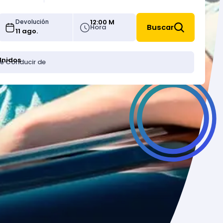
12:00 M
Devolución
Hora
Buscar
Unidos
de Conducir de