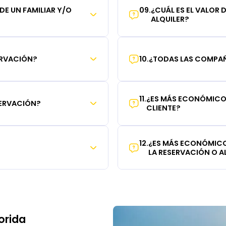
 DE UN FAMILIAR Y/O
09
.
¿CUÁL ES EL VALOR 
ALQUILER?
ERVACIÓN?
10
.
¿TODAS LAS COMPAÑÍ
11
.
¿ES MÁS ECONÓMICO 
SERVACIÓN?
CLIENTE?
12
.
¿ES MÁS ECONÓMICO
LA RESERVACIÓN O AL
orida