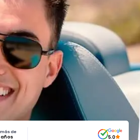
 más de
5 años
5.0