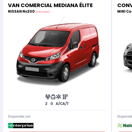
VAN COMERCIAL MEDIANA ÉLITE
CONV
NISSAN Nv200
MINI Co
(o Similar)
2
0
A/C
A/T
Disponible con
Disponibl