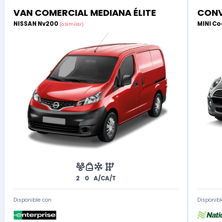
VAN COMERCIAL MEDIANA ÉLITE
CONV
NISSAN Nv200
MINI Co
(o Similar)
2
0
A/C
A/T
Disponible con
Disponibl