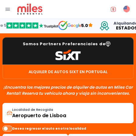
Alquilando aut
5.0
ESTADOS UNI
Somos Partners Preferenciales de
ALQUILER DE AUTOS SIXT EN PORTUGAL
¡Encuentra los mejores precios de alquiler de autos en Miles Car
Rental! Reserva tu vehículo ahora y viaja sin inconvenientes.
Localidad de Recogida
Deseo regresar el auto en otra localidad