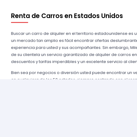
Renta de Carros en Estados Unidos
Buscar un carro de alquiler en el territorio estadounidense es 
un mercado tan amplio es fácil encontrar ofertas deslumbrant
experiencia para usted y sus acompañantes. Sin embargo, Mile
de su clientela un servicio garantizado de alquiler de carros e
descuentos y tarifas imperdibles y un excelente servicio al clien
Bien sea por negocios o diversión usted puede encontrar un 
en cualquiera de los 50 estados, siempre contando con el res
importantes agencias de alquiler, tales como Alamo USA, Hertz
mencionar algunas. Gozamos de prestigio entre nuestros cli
aseguramos una grata experiencia y condiciones de servicio mu
rentar son pocos y el proceso es sencillo y ágil.
Alquilar un auto en Estados Unidos nunca fue tan fácil, simp
nuestros agentes y le brindaremos toda la información que uste
tomar la mejor tarifa disponible. Nuestras agencias aliadas cu