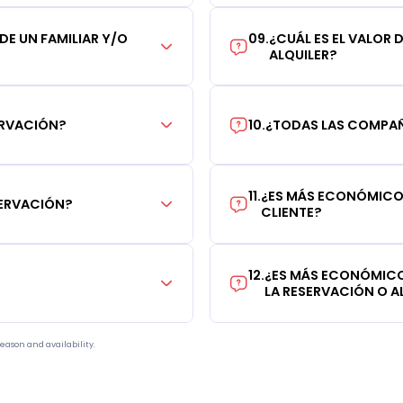
 DE UN FAMILIAR Y/O
09
.
¿CUÁL ES EL VALOR 
ALQUILER?
ERVACIÓN?
10
.
¿TODAS LAS COMPAÑÍ
11
.
¿ES MÁS ECONÓMICO 
SERVACIÓN?
CLIENTE?
12
.
¿ES MÁS ECONÓMICO
LA RESERVACIÓN O AL
eason and availability.