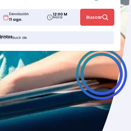
12:00 M
Devolución
Hora
Buscar
Unidos
de Conducir de