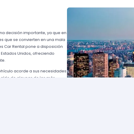
una decisión importante, ya que en
es que se convierten en una mala
s Car Rental pone a disposición
n Estados Unidos, ofreciendo
te.
vehículo acorde a sus necesidades
paldo de algunas de las más
 USA o Avis USA, sólo por
entes norteamericanos porque
y favorables; los requisitos para
lemente comuníquese con uno de
d solicite para elegir un auto y
entan con flotas de vehículos muy