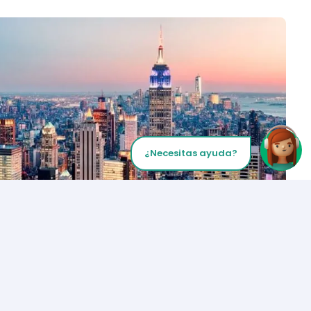
¿Necesitas ayuda?
Inicia tu Llamada
Los Angeles
+1 (310) 356-6932