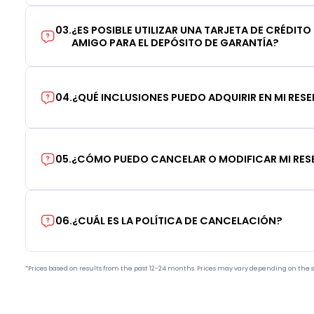
03
.
¿ES POSIBLE UTILIZAR UNA TARJETA DE CRÉDITO
AMIGO PARA EL DEPÓSITO DE GARANTÍA?
04
.
¿QUÉ INCLUSIONES PUEDO ADQUIRIR EN MI RES
05
.
¿CÓMO PUEDO CANCELAR O MODIFICAR MI RE
06
.
¿CUÁL ES LA POLÍTICA DE CANCELACIÓN?
*Prices based on results from the past 12-24 months. Prices may vary depending on the s