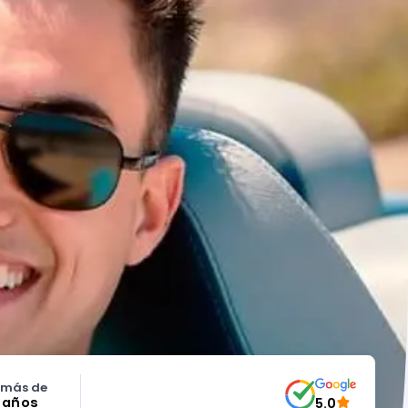
 más de
5 años
5.0