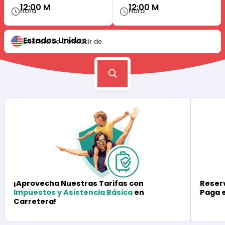
12:00 M
12:00 M
Hora
Hora
Estados Unidos
Licencia de Conducir de
Reserv
¡Aprovecha Nuestras Tarifas con
Paga 
Impuestos y Asistencia Básica
en
Carretera!