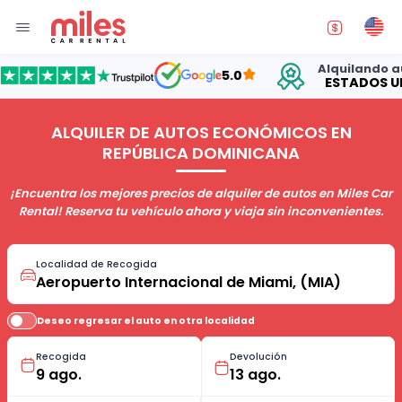
Alquilando autos 
5.0
ESTADOS UNIDO
ALQUILER DE AUTOS ECONÓMICOS EN
REPÚBLICA DOMINICANA
¡Encuentra los mejores precios de alquiler de autos en Miles Car
Rental! Reserva tu vehículo ahora y viaja sin inconvenientes.
Localidad de Recogida
Deseo regresar el auto en otra localidad
Recogida
Devolución