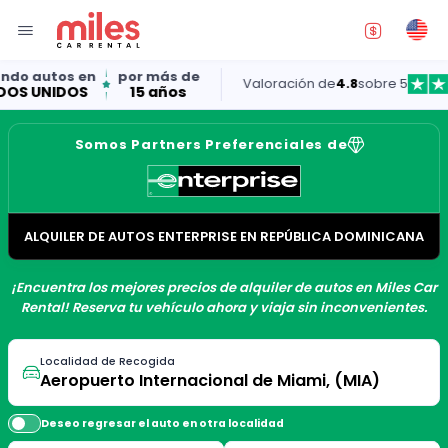
autos en
por más de
Valoración de
4.8
sobre 5
UNIDOS
15 años
Somos Partners Preferenciales de
ALQUILER DE AUTOS ENTERPRISE EN REPÚBLICA DOMINICANA
¡Encuentra los mejores precios de alquiler de autos en Miles Car
Rental! Reserva tu vehículo ahora y viaja sin inconvenientes.
Localidad de Recogida
Deseo regresar el auto en otra localidad