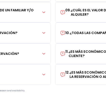
 DE UN FAMILIAR Y/O
09
.
¿CUÁL ES EL VALOR 
ALQUILER?
ERVACIÓN?
10
.
¿TODAS LAS COMPAÑÍ
11
.
¿ES MÁS ECONÓMICO 
SERVACIÓN?
CLIENTE?
12
.
¿ES MÁS ECONÓMICO
LA RESERVACIÓN O AL
eason and availability.