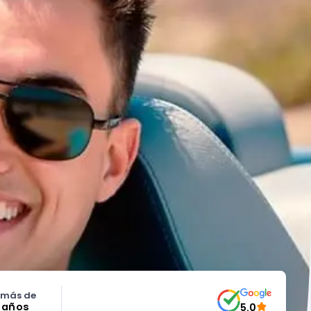
 más de
5 años
5.0