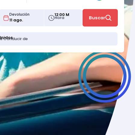
12:00 M
Devolución
Hora
Buscar
Unidos
de Conducir de