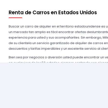
Renta de Carros en Estados Unidos
Buscar un carro de alquiler en el territorio estadounidense es 
un mercado tan amplio es fácil encontrar ofertas deslumbrant
experiencia para usted y sus acompañantes. Sin embargo, Mile
de su clientela un servicio garantizado de alquiler de carros e
descuentos y tarifas imperdibles y un excelente servicio al clien
Bien sea por negocios o diversión usted puede encontrar un 
en cualquiera de los 50 estados, siempre contando con el res
importantes agencias de alquiler, tales como Alamo USA, Hertz
mencionar algunas. Gozamos de prestigio entre nuestros cli
aseguramos una grata experiencia y condiciones de servicio mu
rentar son pocos y el proceso es sencillo y ágil.
Alquilar un auto en Estados Unidos nunca fue tan fácil, simp
nuestros agentes y le brindaremos toda la información que uste
tomar la mejor tarifa disponible. Nuestras agencias aliadas cu