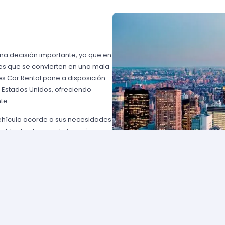
una decisión importante, ya que en
es que se convierten en una mala
s Car Rental pone a disposición
n Estados Unidos, ofreciendo
te.
vehículo acorde a sus necesidades
paldo de algunas de las más
 USA o Avis USA, sólo por
entes norteamericanos porque
y favorables; los requisitos para
lemente comuníquese con uno de
d solicite para elegir un auto y
entan con flotas de vehículos muy