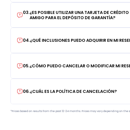
03
.
¿ES POSIBLE UTILIZAR UNA TARJETA DE CRÉDITO
AMIGO PARA EL DEPÓSITO DE GARANTÍA?
04
.
¿QUÉ INCLUSIONES PUEDO ADQUIRIR EN MI RES
05
.
¿CÓMO PUEDO CANCELAR O MODIFICAR MI RE
06
.
¿CUÁL ES LA POLÍTICA DE CANCELACIÓN?
*Prices based on results from the past 12-24 months. Prices may vary depending on the s