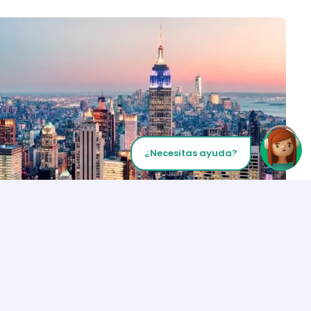
¿Necesitas ayuda?
Inicia tu Llamada
Los Angeles
+1 (310) 356-6932