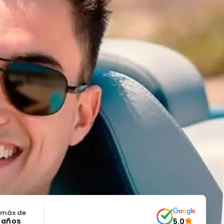
 más de
5 años
5.0