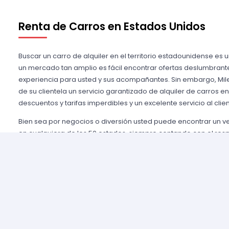
Renta de Carros en Estados Unidos
Buscar un carro de alquiler en el territorio estadounidense es 
un mercado tan amplio es fácil encontrar ofertas deslumbrant
experiencia para usted y sus acompañantes. Sin embargo, Mile
de su clientela un servicio garantizado de alquiler de carros e
descuentos y tarifas imperdibles y un excelente servicio al clien
Bien sea por negocios o diversión usted puede encontrar un 
en cualquiera de los 50 estados, siempre contando con el res
importantes agencias de alquiler, tales como Alamo USA, Hertz
mencionar algunas. Gozamos de prestigio entre nuestros cli
aseguramos una grata experiencia y condiciones de servicio mu
rentar son pocos y el proceso es sencillo y ágil.
Alquilar un auto en Estados Unidos nunca fue tan fácil, simp
nuestros agentes y le brindaremos toda la información que uste
tomar la mejor tarifa disponible. Nuestras agencias aliadas cu