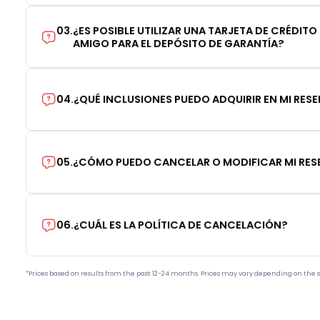
03
.
¿ES POSIBLE UTILIZAR UNA TARJETA DE CRÉDITO
AMIGO PARA EL DEPÓSITO DE GARANTÍA?
04
.
¿QUÉ INCLUSIONES PUEDO ADQUIRIR EN MI RES
05
.
¿CÓMO PUEDO CANCELAR O MODIFICAR MI RE
06
.
¿CUÁL ES LA POLÍTICA DE CANCELACIÓN?
*Prices based on results from the past 12-24 months. Prices may vary depending on the s