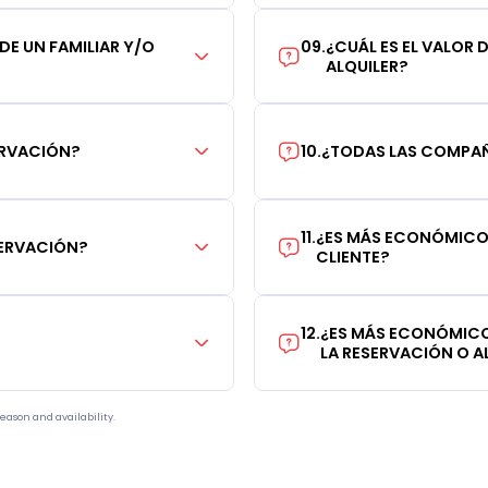
 DE UN FAMILIAR Y/O
09
.
¿CUÁL ES EL VALOR 
ALQUILER?
ERVACIÓN?
10
.
¿TODAS LAS COMPAÑÍ
11
.
¿ES MÁS ECONÓMICO 
SERVACIÓN?
CLIENTE?
12
.
¿ES MÁS ECONÓMICO
LA RESERVACIÓN O AL
eason and availability.