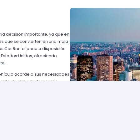
una decisión importante, ya que en
es que se convierten en una mala
s Car Rental pone a disposición
n Estados Unidos, ofreciendo
te.
vehículo acorde a sus necesidades
paldo de algunas de las más
 USA o Avis USA, sólo por
entes norteamericanos porque
y favorables; los requisitos para
lemente comuníquese con uno de
d solicite para elegir un auto y
entan con flotas de vehículos muy