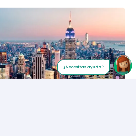
¿Necesitas ayuda?
Inicia tu Llamada
Los Angeles
+1 (310) 356-6932