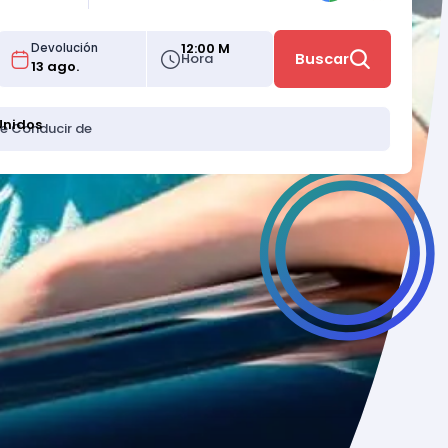
12:00 M
Devolución
Hora
Buscar
Unidos
de Conducir de