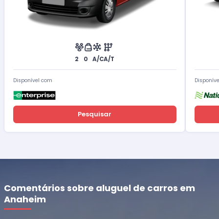
2
0
A/C
A/T
Disponível com
Disponív
Pesquisar
Comentários sobre aluguel de carros em
Anaheim