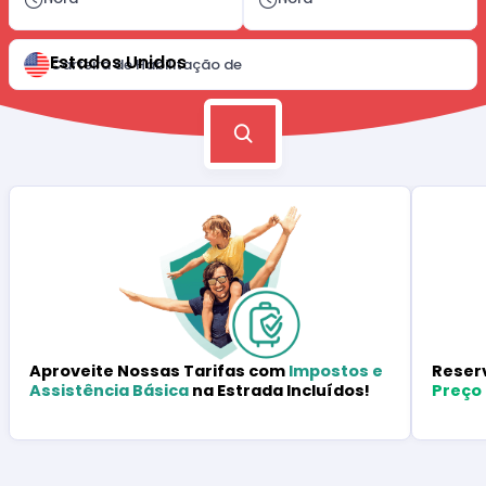
Estados Unidos
Carteira de Habilitação de
Reser
Aproveite Nossas Tarifas com
Impostos e
Preço
Assistência Básica
na Estrada Incluídos!