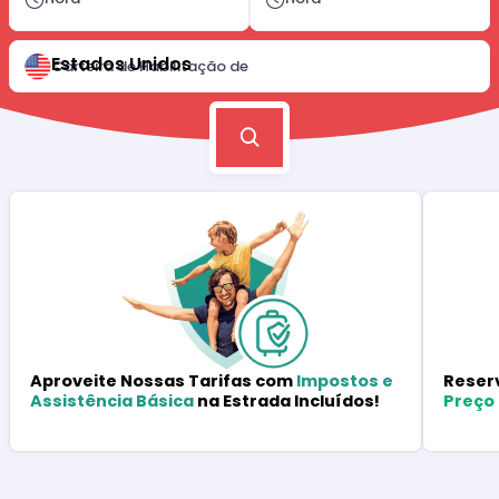
Estados Unidos
Carteira de Habilitação de
Reser
Aproveite Nossas Tarifas com
Impostos e
Preço
Assistência Básica
na Estrada Incluídos!