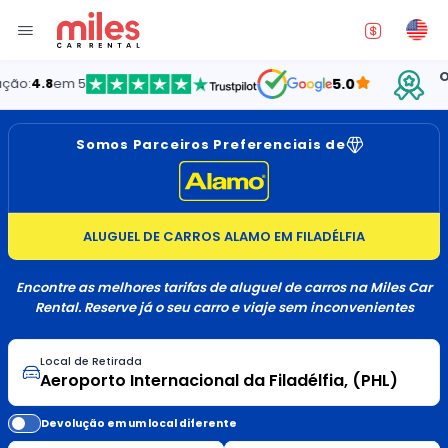
Oferec
.8
em 5
5.0
Somos Parceiros Preferenciais de
ALUGUEL DE CARROS ALAMO EM FILADÉLFIA
Encontre as melhores tarifas de aluguel de carros na Miles Car
Rental. Reserve já o seu carro e viaje sem inconvenientes
Local de Retirada
Devolução em um local diferente