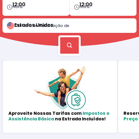
12:00
12:00
Hora
Hora
Estados Unidos
Carteira de Habilitação de
Reser
Aproveite Nossas Tarifas com
Impostos e
Preço
Assistência Básica
na Estrada Incluídos!