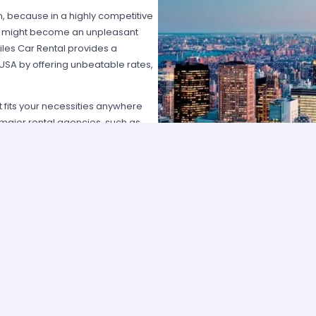
on, because in a highly competitive
hat might become an unpleasant
les Car Rental provides a
 USA by offering unbeatable rates,
at fits your necessities anywhere
e major rental agencies, such as
ustomers broadly recognize us
he most affordable prices; we
quick and easy.
one of our agents and we will
e the best available rate. Our
you can choose the category that
ype of vehicle and budget.
cross several cities and states can
 and sophisticated vehicle for his
f friends that want to go