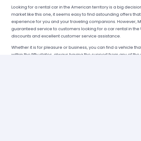
Looking for a rental car in the American territory is a big decisi
market like this one, it seems easy to find astounding offers t
experience for you and your traveling companions. However, Mi
guaranteed service to customers looking for a car rental in the
discounts and excellent customer service assistance.
Whether it is for pleasure or business, you can find a vehicle th
within the fifty states, always having the support from any of th
Alamo USA, Hertz USA or Avis USA, just to mention a few. Our c
because we guarantee an enjoyable experience and some of t
manage simple requirements to rent and the entire process is 
Renting a car in United States was never this easy; just contact 
provide all the information you may need to select a car and tak
allied agencies have extensive and diverse vehicle fleets, so 
best fulfills your expectations regarding passenger capacity, t
For example, a big family that wants to start a road trip going a
pick a van or a minivan, a senior executive looking for a modern
business meetings can opt for the luxury category and a group o