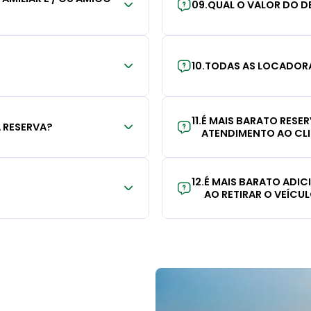
09
.
QUAL O VALOR DO D
10
.
TODAS AS LOCADORA
11
.
É MAIS BARATO RESE
 RESERVA?
ATENDIMENTO AO CL
12
.
É MAIS BARATO ADI
AO RETIRAR O VEÍCU