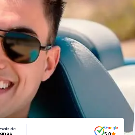
mais de
 anos
5.0