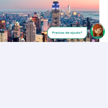
Precisa de ajuda?
Inicie sua chamada
Los Angeles
+1 (310) 356-6932
ou