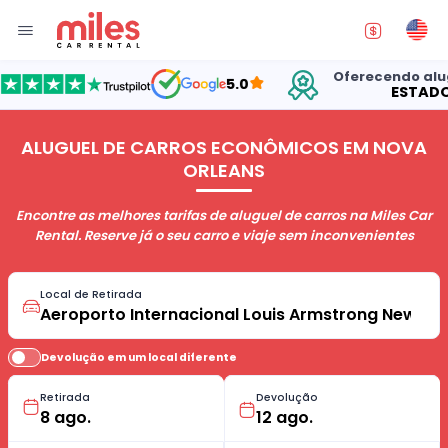
Oferecendo aluguel d
5.0
ESTADOS UN
ALUGUEL DE CARROS ECONÔMICOS EM NOVA
ORLEANS
Encontre as melhores tarifas de aluguel de carros na Miles Car
Rental. Reserve já o seu carro e viaje sem inconvenientes
Local de Retirada
Devolução em um local diferente
Retirada
Devolução