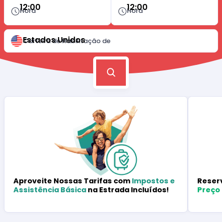
12:00
12:00
Hora
Hora
Estados Unidos
Carteira de Habilitação de
Reser
Aproveite Nossas Tarifas com
Impostos e
Preço
Assistência Básica
na Estrada Incluídos!