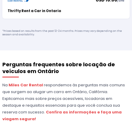
USD 10.00
/
Dia
Thrifty Rent a Car in Ontario
*Prices based on results from the past 12-24 months. Prices may vary depending on the
season and availability.
Perguntas frequentes sobre locação de
veículos em Ontário
Na
Miles Car Rental
respondemos às perguntas mais comuns
que surgem ao alugar um carro em Ontário, Califórnia.
Explicamos mais sobre preços acessíveis, locadoras em
destaque e requisitos essenciais para que você conclua sua
reserva com sucesso.
Confira as informações e faça uma
viagem segura!