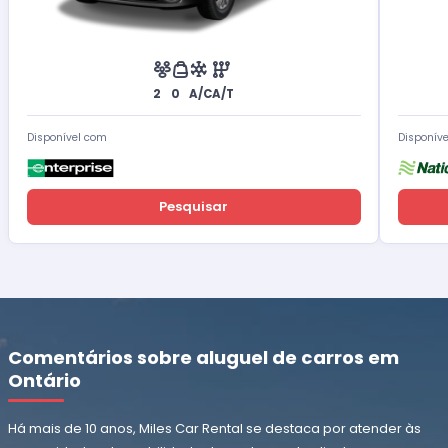
2
0
A/C
A/T
Disponível com
Disponív
Pesquisar
Comentários sobre aluguel de carros em
Ontário
Há mais de 10 anos, Miles Car Rental se destaca por atender às