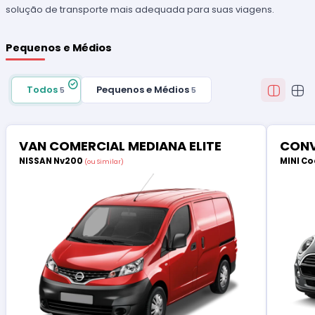
solução de transporte mais adequada para suas viagens.
Pequenos e Médios
Todos
Pequenos e Médios
5
5
VAN COMERCIAL MEDIANA ELITE
CONV
NISSAN Nv200
MINI Co
(ou Similar)