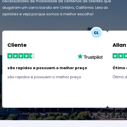
necessidades de mobilidade de centenas de clientes que
alugaram um carro barato em Ontário, Califórnia. Leia as
opiniões e veja porque somos a melhor escolha!
CL
Cliente
Allan
são rapidos e possuem o melhor preço
Ótimo 
são rapidos e possuem o melhor preço
Ótimo 