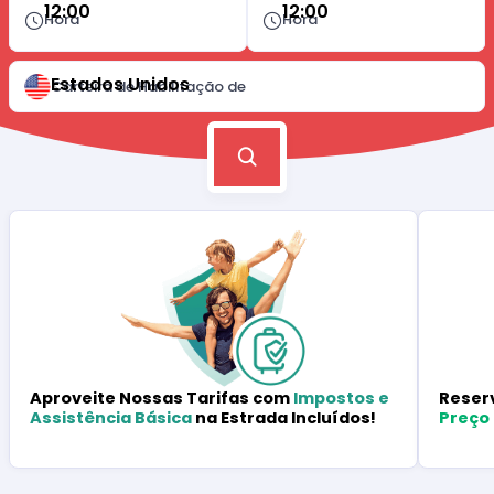
12:00
12:00
Hora
Hora
Estados Unidos
Carteira de Habilitação de
Reser
Aproveite Nossas Tarifas com
Impostos e
Preço
Assistência Básica
na Estrada Incluídos!