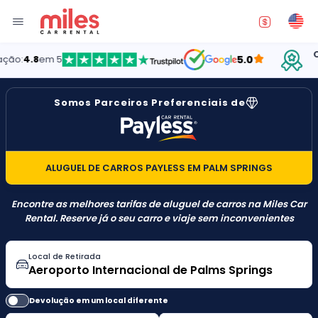
Ofere
4.8
em 5
5.0
Somos Parceiros Preferenciais de
ALUGUEL DE CARROS PAYLESS EM PALM SPRINGS
Encontre as melhores tarifas de aluguel de carros na Miles Car
Rental. Reserve já o seu carro e viaje sem inconvenientes
Local de Retirada
Devolução em um local diferente