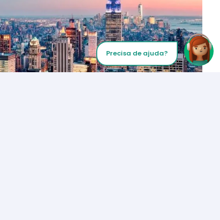
Precisa de ajuda?
Inicie sua chamada
Los Angeles
+1 (310) 356-6932
ou
Iniciar chamada