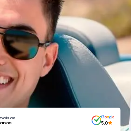
mais de
 anos
5.0