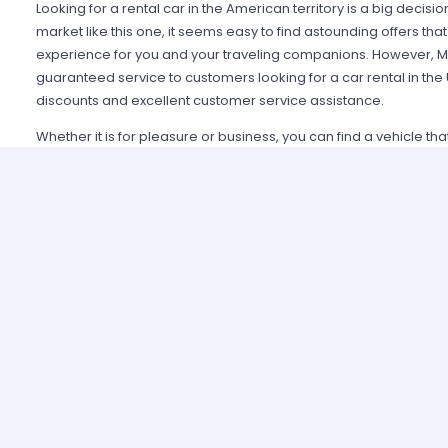
Looking for a rental car in the American territory is a big decisi
market like this one, it seems easy to find astounding offers t
experience for you and your traveling companions. However, Mi
guaranteed service to customers looking for a car rental in the
discounts and excellent customer service assistance.
Whether it is for pleasure or business, you can find a vehicle th
within the fifty states, always having the support from any of th
Alamo USA, Hertz USA or Avis USA, just to mention a few. Our c
because we guarantee an enjoyable experience and some of t
manage simple requirements to rent and the entire process is 
Renting a car in United States was never this easy; just contact 
provide all the information you may need to select a car and tak
allied agencies have extensive and diverse vehicle fleets, so 
best fulfills your expectations regarding passenger capacity, t
For example, a big family that wants to start a road trip going a
pick a van or a minivan, a senior executive looking for a modern
business meetings can opt for the luxury category and a group o
shopping can use a spacious SUV.