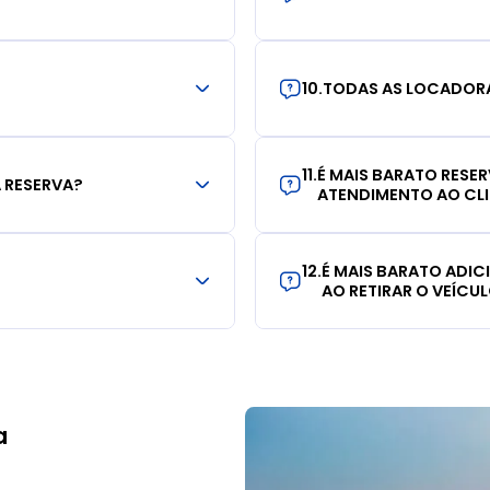
10
.
TODAS AS LOCADORA
11
.
É MAIS BARATO RESE
 RESERVA?
ATENDIMENTO AO CL
12
.
É MAIS BARATO ADI
AO RETIRAR O VEÍCU
a