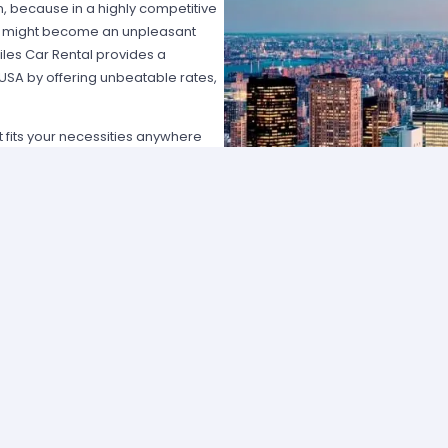
on, because in a highly competitive
hat might become an unpleasant
les Car Rental provides a
 USA by offering unbeatable rates,
at fits your necessities anywhere
e major rental agencies, such as
ustomers broadly recognize us
he most affordable prices; we
quick and easy.
one of our agents and we will
e the best available rate. Our
you can choose the category that
ype of vehicle and budget.
cross several cities and states can
 and sophisticated vehicle for his
f friends that want to go