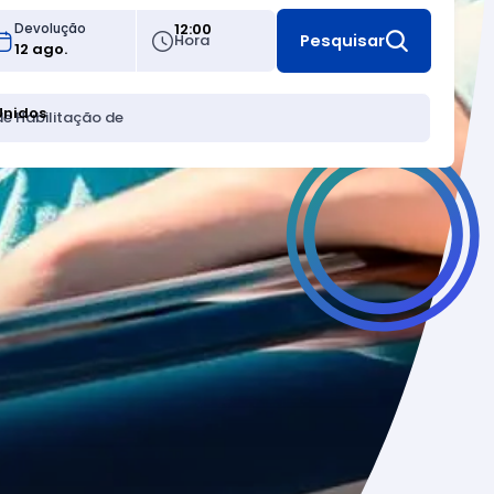
12:00
Devolução
Hora
Pesquisar
Unidos
de Habilitação de