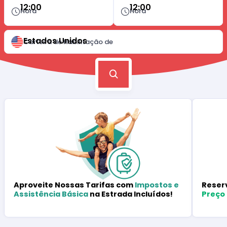
12:00
12:00
Hora
Hora
Estados Unidos
Carteira de Habilitação de
Reser
Aproveite Nossas Tarifas com
Impostos e
Preço
Assistência Básica
na Estrada Incluídos!