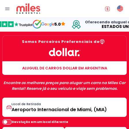
Oferecendo aluguel de car
5.0
ESTADOS UNIDOS
Somos Parceiros Preferenciais de
ALUGUEL DE CARROS DOLLAR EM ARGENTINA
Encontre os melhores preços para alugar um carro na Miles Car
Rental! Reserve já o seu veículo e viaje sem problemas.
Local de Retirada
Devolução em um local diferente