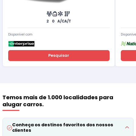
2
0
A/C
A/T
Disponível com
Disponív
Pesquisar
Temos mais de 1.000 localidades para
alugar carros.
Conheça os destinos favoritos dos nossos
clientes