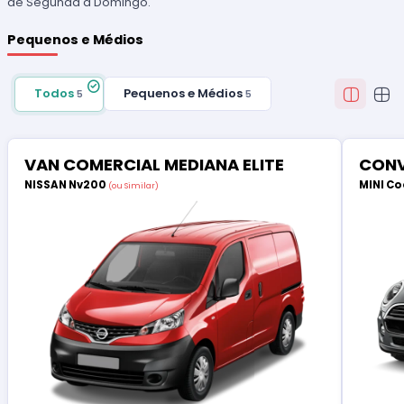
de Segunda a Domingo.
Pequenos e Médios
Todos
Pequenos e Médios
5
5
VAN COMERCIAL MEDIANA ELITE
CONV
NISSAN Nv200
MINI Co
(ou Similar)