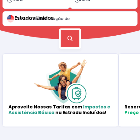
Estados Unidos
Carteira de Habilitação de
Reser
Aproveite Nossas Tarifas com
Impostos e
Preço
Assistência Básica
na Estrada Incluídos!