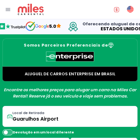
Oferecendo aluguel de carros 
5.0
ESTADOS UNIDOS
Somos Parceiros Preferenciais de
ALUGUEL DE CARROS ENTERPRISE EM BRASIL
Encontre os melhores preços para alugar um carro na Miles Car
Rental! Reserve já o seu veículo e viaje sem problemas.
Local de Retirada
Devolução em um local diferente