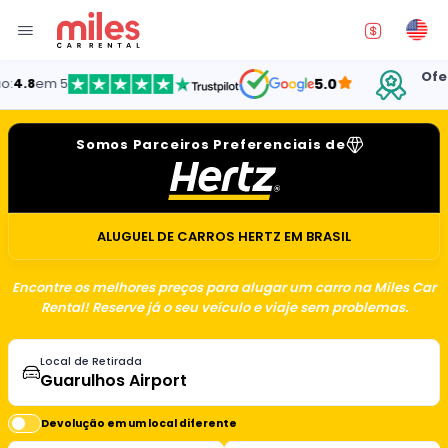
Oferecend
m 5
5.0
E
Somos Parceiros Preferenciais de
ALUGUEL DE CARROS HERTZ EM BRASIL
Encontre os melhores preços para alugar um carro na Miles Car
Rental! Reserve já o seu veículo e viaje sem problemas.
Local de Retirada
Devolução em um local diferente