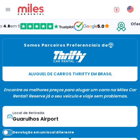
Oferecend
m 5
5.0
E
Somos Parceiros Preferenciais de
ALUGUEL DE CARROS THRIFTY EM BRASIL
Encontre os melhores preços para alugar um carro na Miles Car
Rental! Reserve já o seu veículo e viaje sem problemas.
Local de Retirada
Devolução em um local diferente