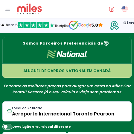
Oferecend
m 5
5.0
E
Somos Parceiros Preferenciais de
ALUGUEL DE CARROS NATIONAL EM CANADÁ
Encontre os melhores preços para alugar um carro na Miles Car
Rental! Reserve já o seu veículo e viaje sem problemas.
Local de Retirada
Devolução em um local diferente