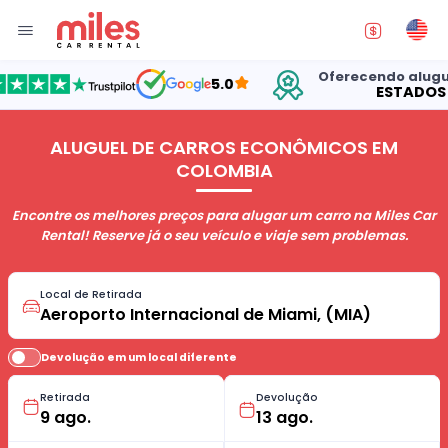
Oferecendo aluguel de
5.0
ESTADOS UNI
ALUGUEL DE CARROS ECONÔMICOS EM
COLOMBIA
Encontre os melhores preços para alugar um carro na Miles Car
Rental! Reserve já o seu veículo e viaje sem problemas.
Local de Retirada
Devolução em um local diferente
Retirada
Devolução