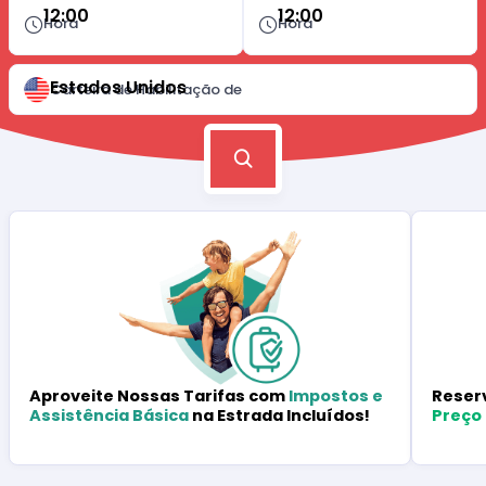
12:00
12:00
Hora
Hora
Estados Unidos
Carteira de Habilitação de
Reser
Aproveite Nossas Tarifas com
Impostos e
Preço
Assistência Básica
na Estrada Incluídos!