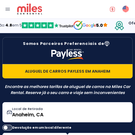
Oferecen
em 5
5.0
E
Somos Parceiros Preferenciais de
ALUGUEL DE CARROS PAYLESS EM ANAHEIM
Encontre as melhores tarifas de aluguel de carros na Miles Car
Rental. Reserve já o seu carro e viaje sem inconvenientes
Local de Retirada
Devolução em um local diferente