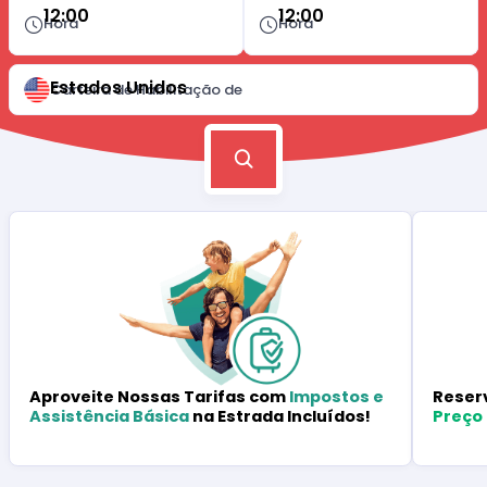
12:00
12:00
Hora
Hora
Estados Unidos
Carteira de Habilitação de
Reser
Aproveite Nossas Tarifas com
Impostos e
Preço
Assistência Básica
na Estrada Incluídos!