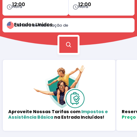
12:00
12:00
Hora
Hora
Estados Unidos
Carteira de Habilitação de
Reser
Aproveite Nossas Tarifas com
Impostos e
Preço
Assistência Básica
na Estrada Incluídos!