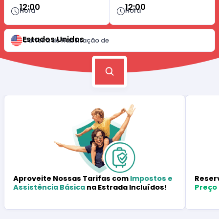
12:00
12:00
Hora
Hora
Estados Unidos
Carteira de Habilitação de
Reser
Aproveite Nossas Tarifas com
Impostos e
Preço
Assistência Básica
na Estrada Incluídos!