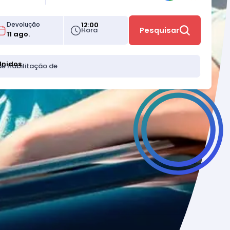
12:00
Devolução
Hora
Pesquisar
Unidos
de Habilitação de