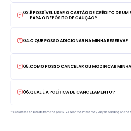
03
.
É POSSÍVEL USAR O CARTÃO DE CRÉDITO DE UM F
PARA O DEPÓSITO DE CAUÇÃO?
04
.
O QUE POSSO ADICIONAR NA MINHA RESERVA?
05
.
COMO POSSO CANCELAR OU MODIFICAR MINHA
06
.
QUAL É A POLÍTICA DE CANCELAMENTO?
*Prices based on results from the past 12-24 months. Prices may vary depending on the s