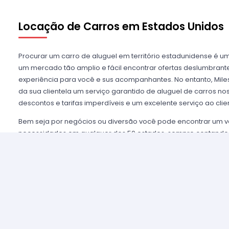
Locação de Carros em Estados Unidos
Procurar um carro de aluguel em território estadunidense é u
um mercado tão amplio e fácil encontrar ofertas deslumbra
experiência para você e sus acompanhantes. No entanto, Miles
da sua clientela um serviço garantido de aluguel de carros n
descontos e tarifas imperdíveis e um excelente serviço ao clie
Bem seja por negócios ou diversão você pode encontrar um v
necessidades em qualquer dos 50 estados, sempre contando
mais importantes agências de aluguel, tais como Alamo USA, He
mencionar algumas. Disfrutamos de prestigio entre nossos cl
asseguramos uma grata experiência e condições de serviço mui
alugar são poucos e o processo é simples e ágil.
Alugar um carro nos Estados Unidos nunca foi tão fácil, sim
nossos agentes e lhe oferecemos toda a informação que você 
tomar a melhor tarifa disponível. Nossas agências aliadas con