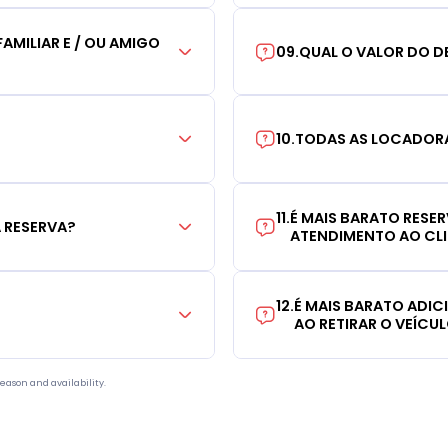
AMILIAR E / OU AMIGO
09
.
QUAL O VALOR DO D
10
.
TODAS AS LOCADORA
11
.
É MAIS BARATO RESE
 RESERVA?
ATENDIMENTO AO CL
12
.
É MAIS BARATO ADI
AO RETIRAR O VEÍCU
eason and availability.