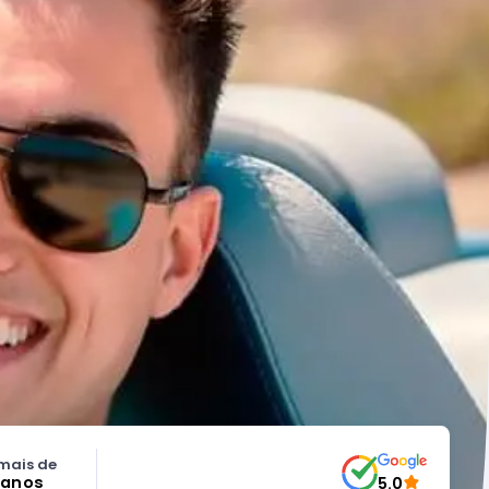
mais de
 anos
5.0