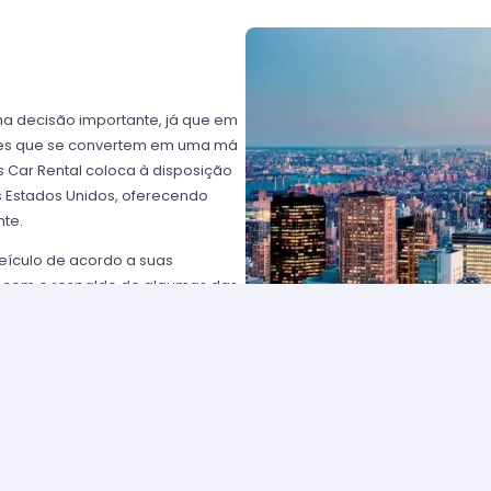
ma decisão importante, já que em
ntes que se convertem em uma má
 Car Rental coloca à disposição
os Estados Unidos, oferecendo
nte.
eículo de acordo a suas
 com o respaldo de algumas das
rtz USA ou Avis USA, só por
ientes norte-americanos porque
to favorável; os requisitos para
plesmente comunique-se com um de
solicitar para eleger um carro e
tam com frotas de veículos muito