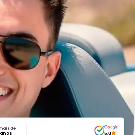
mais de
 anos
5.0