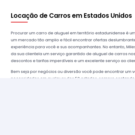
Locação de Carros em Estados Unidos
Procurar um carro de aluguel em território estadunidense é u
um mercado tão amplio e fácil encontrar ofertas deslumbra
experiência para você e sus acompanhantes. No entanto, Miles
da sua clientela um serviço garantido de aluguel de carros n
descontos e tarifas imperdíveis e um excelente serviço ao clie
Bem seja por negócios ou diversão você pode encontrar um v
necessidades em qualquer dos 50 estados, sempre contando
mais importantes agências de aluguel, tais como Alamo USA, He
mencionar algumas. Disfrutamos de prestigio entre nossos cl
asseguramos uma grata experiência e condições de serviço mui
alugar são poucos e o processo é simples e ágil.
Alugar um carro nos Estados Unidos nunca foi tão fácil, sim
nossos agentes e lhe oferecemos toda a informação que você 
tomar a melhor tarifa disponível. Nossas agências aliadas con