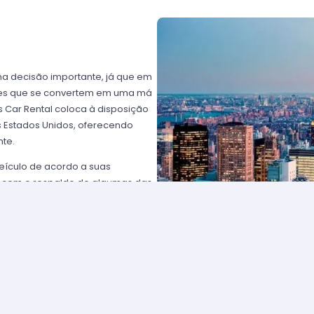
ma decisão importante, já que em
ntes que se convertem em uma má
 Car Rental coloca à disposição
os Estados Unidos, oferecendo
nte.
eículo de acordo a suas
 com o respaldo de algumas das
rtz USA ou Avis USA, só por
ientes norte-americanos porque
to favorável; os requisitos para
plesmente comunique-se com um de
solicitar para eleger um carro e
tam com frotas de veículos muito