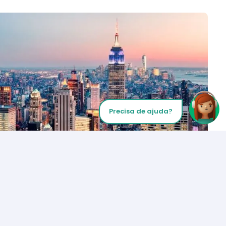
Precisa de ajuda?
Inicie sua chamada
Los Angeles
+1 (310) 356-6932