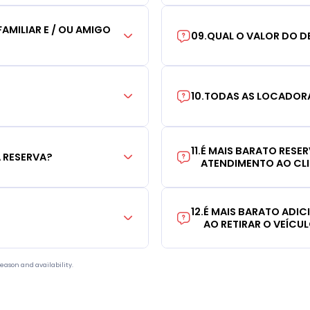
AMILIAR E / OU AMIGO
09
.
QUAL O VALOR DO D
10
.
TODAS AS LOCADORA
11
.
É MAIS BARATO RESE
 RESERVA?
ATENDIMENTO AO CL
12
.
É MAIS BARATO ADI
AO RETIRAR O VEÍCU
eason and availability.