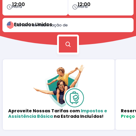
12:00
12:00
Hora
Hora
Estados Unidos
Carteira de Habilitação de
Reser
Aproveite Nossas Tarifas com
Impostos e
Preço
Assistência Básica
na Estrada Incluídos!