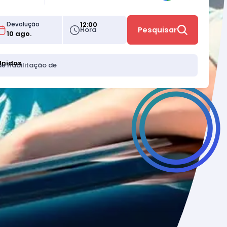
12:00
Devolução
Hora
Pesquisar
Unidos
de Habilitação de