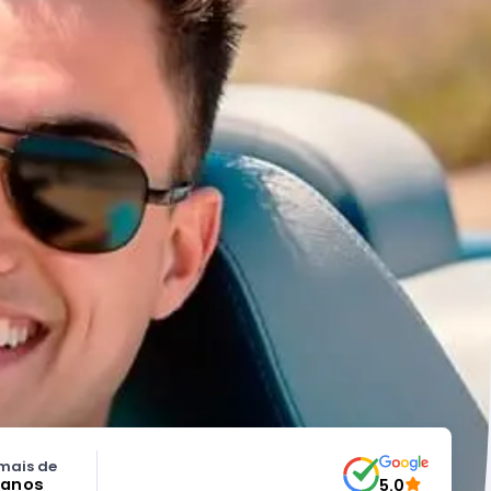
mais de
 anos
5.0