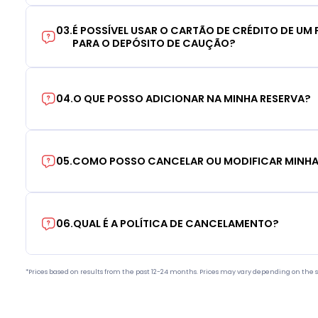
03
.
É POSSÍVEL USAR O CARTÃO DE CRÉDITO DE UM F
PARA O DEPÓSITO DE CAUÇÃO?
04
.
O QUE POSSO ADICIONAR NA MINHA RESERVA?
05
.
COMO POSSO CANCELAR OU MODIFICAR MINHA
06
.
QUAL É A POLÍTICA DE CANCELAMENTO?
*Prices based on results from the past 12-24 months. Prices may vary depending on the s