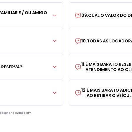
AMILIAR E / OU AMIGO
09
.
QUAL O VALOR DO D
10
.
TODAS AS LOCADORA
11
.
É MAIS BARATO RESE
 RESERVA?
ATENDIMENTO AO CL
12
.
É MAIS BARATO ADI
AO RETIRAR O VEÍCU
eason and availability.