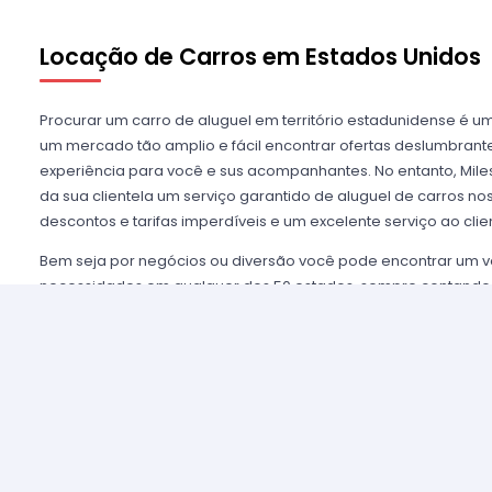
Locação de Carros em Estados Unidos
Procurar um carro de aluguel em território estadunidense é u
um mercado tão amplio e fácil encontrar ofertas deslumbra
experiência para você e sus acompanhantes. No entanto, Miles
da sua clientela um serviço garantido de aluguel de carros n
descontos e tarifas imperdíveis e um excelente serviço ao clie
Bem seja por negócios ou diversão você pode encontrar um v
necessidades em qualquer dos 50 estados, sempre contando
mais importantes agências de aluguel, tais como Alamo USA, He
mencionar algumas. Disfrutamos de prestigio entre nossos cl
asseguramos uma grata experiência e condições de serviço mui
alugar são poucos e o processo é simples e ágil.
Alugar um carro nos Estados Unidos nunca foi tão fácil, sim
nossos agentes e lhe oferecemos toda a informação que você 
tomar a melhor tarifa disponível. Nossas agências aliadas con