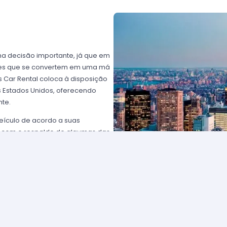
ma decisão importante, já que em
ntes que se convertem em uma má
 Car Rental coloca à disposição
os Estados Unidos, oferecendo
nte.
eículo de acordo a suas
 com o respaldo de algumas das
rtz USA ou Avis USA, só por
ientes norte-americanos porque
to favorável; os requisitos para
plesmente comunique-se com um de
solicitar para eleger um carro e
tam com frotas de veículos muito